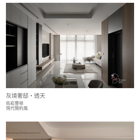
灰境奢邸・透天
佑崧豐祿
現代簡約風