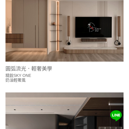
圓弧流光．輕奢美學
精銳SKY ONE
奶油輕奢風